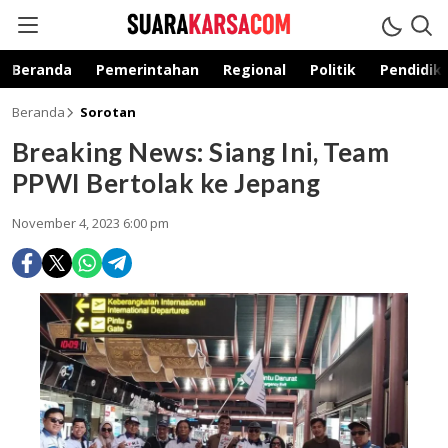
suarakarsa.com
Informasi terpercaya
Beranda
Pemerintahan
Regional
Politik
Pendidik
Beranda
Sorotan
Breaking News: Siang Ini, Team
PPWI Bertolak ke Jepang
November 4, 2023 6:00 pm