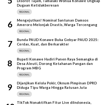
5
Disorot Tajam, Tamalaki Wonua Konawe Ungkap
Dugaan Ketidakberesan
REGIONAL
Mengejutkan! Nominal Santunan Damsos
6
Ameroro Melonjak Drastis, Warga Tercengang
REGIONAL
Bunda PAUD Konawe Buka Gebyar PAUD 2025:
7
Cerdas, Kuat, dan Berkarakter
REGIONAL
Bupati Konawe Hadiri Panen Raya Semangka di
8
Desa Aleuti, Dorong Ketahanan Pangan dan
Program MBG
REGIONAL
Dijanjikan Kelola Pokir, Oknum Pimpinan DPRD
9
Diduga Tipu Warga Hingga Ratusan Juta
REGIONAL
TikTok Nonaktifkan Fitur Live diIndonesia,