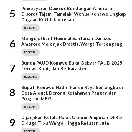
Pembayaran Damsos Bendungan Ameroro
5
Disorot Tajam, Tamalaki Wonua Konawe Ungkap
Dugaan Ketidakberesan
REGIONAL
Mengejutkan! Nominal Santunan Damsos
6
Ameroro Melonjak Drastis, Warga Tercengang
REGIONAL
Bunda PAUD Konawe Buka Gebyar PAUD 2025:
7
Cerdas, Kuat, dan Berkarakter
REGIONAL
Bupati Konawe Hadiri Panen Raya Semangka di
8
Desa Aleuti, Dorong Ketahanan Pangan dan
Program MBG
REGIONAL
Dijanjikan Kelola Pokir, Oknum Pimpinan DPRD
9
Diduga Tipu Warga Hingga Ratusan Juta
REGIONAL