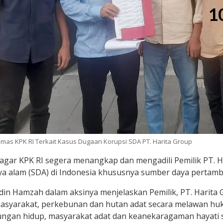
1
mas KPK RI Terkait Kasus Dugaan Korupsi SDA PT. Harita Group
 agar KPK RI segera menangkap dan mengadili Pemilik PT. H
a alam (SDA) di Indonesia khususnya sumber daya pertamb
ludin Hamzah dalam aksinya menjelaskan Pemilik, PT. Harit
syarakat, perkebunan dan hutan adat secara melawan huk
gan hidup, masyarakat adat dan keanekaragaman hayati s