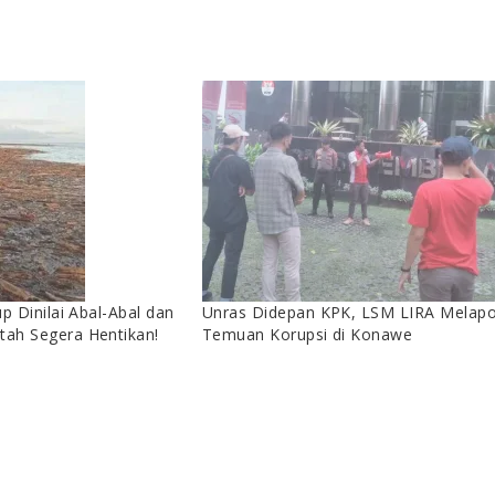
 Dinilai Abal-Abal dan
Unras Didepan KPK, LSM LIRA Melap
ah Segera Hentikan!
Temuan Korupsi di Konawe