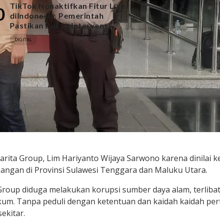
TikTok Nonaktifkan Fitur Live
0
diIndonesia, Pemerintah
Pastikan Bukan Intervensi
DIGITAL
arita Group, Lim Hariyanto Wijaya Sarwono karena dinilai 
angan di Provinsi Sulawesi Tenggara dan Maluku Utara.
a Group diduga melakukan korupsi sumber daya alam, terlib
um. Tanpa peduli dengan ketentuan dan kaidah kaidah p
ekitar.