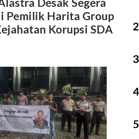
Alastra Desak Segera
i Pemilik Harita Group
2
Kejahatan Korupsi SDA
3
4
5