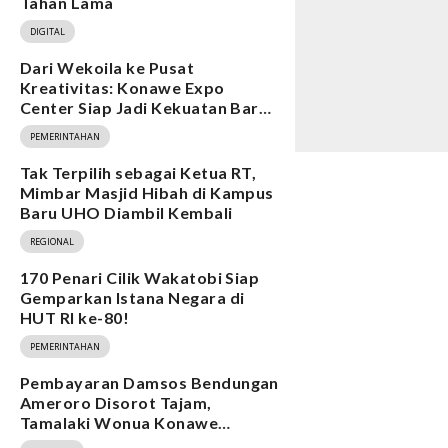
Tahan Lama
DIGITAL
Dari Wekoila ke Pusat
Kreativitas: Konawe Expo
Center Siap Jadi Kekuatan Baru
Ekonomi
PEMERINTAHAN
Tak Terpilih sebagai Ketua RT,
Mimbar Masjid Hibah di Kampus
Baru UHO Diambil Kembali
REGIONAL
170 Penari Cilik Wakatobi Siap
Gemparkan Istana Negara di
HUT RI ke-80!
PEMERINTAHAN
Pembayaran Damsos Bendungan
Ameroro Disorot Tajam,
Tamalaki Wonua Konawe
Ungkap Dugaan Ketidakberesan