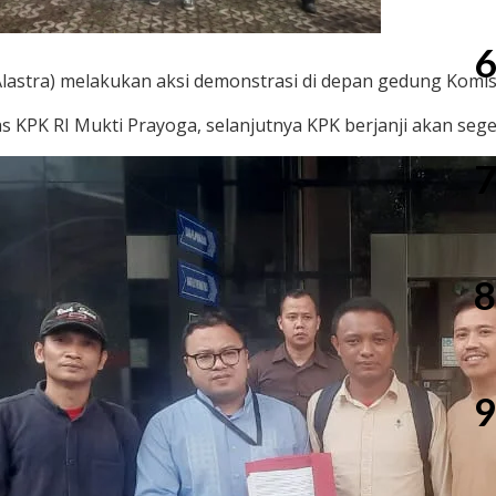
6
Alastra) melakukan aksi demonstrasi di depan gedung Komis
s KPK RI Mukti Prayoga, selanjutnya KPK berjanji akan sege
7
8
9