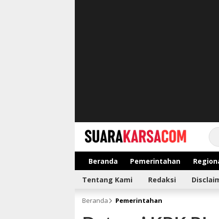
suarakarsa.com
Informasi terpercaya
Beranda
Pemerintahan
Region
Tentang Kami
Redaksi
Disclai
Beranda
Pemerintahan