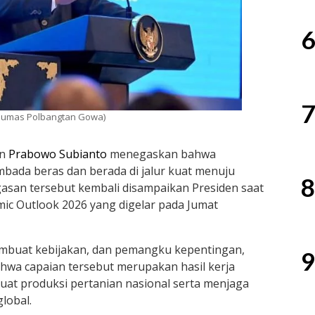
6
7
Humas Polbangtan Gowa)
en
Prabowo Subianto
menegaskan bahwa
mbada beras dan berada di jalur kuat menuju
8
asan tersebut kembali disampaikan Presiden saat
ic Outlook 2026 yang digelar pada Jumat
embuat kebijakan, dan pemangku kepentingan,
9
wa capaian tersebut merupakan hasil kerja
kuat produksi pertanian nasional serta menjaga
lobal.