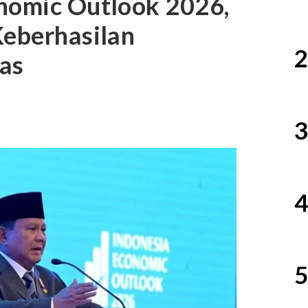
onomic Outlook 2026,
Keberhasilan
2
as
3
4
5