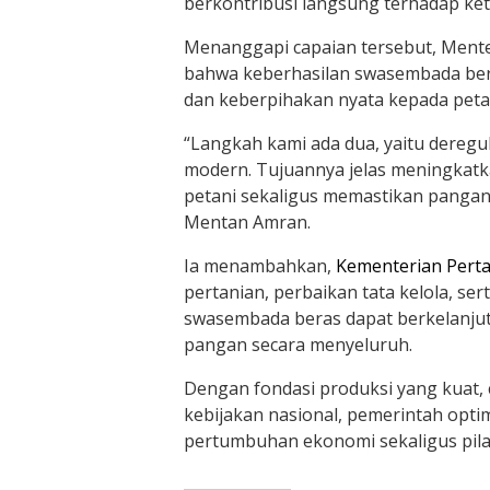
berkontribusi langsung terhadap ket
Menanggapi capaian tersebut, Mente
bahwa keberhasilan swasembada bera
dan keberpihakan nyata kepada peta
“Langkah kami ada dua, yaitu deregul
modern. Tujuannya jelas meningkatkan
petani sekaligus memastikan pangan 
Mentan Amran.
Ia menambahkan,
Kementerian Pert
pertanian, perbaikan tata kelola, ser
swasembada beras dapat berkelanju
pangan secara menyeluruh.
Dengan fondasi produksi yang kuat
kebijakan nasional, pemerintah optim
pertumbuhan ekonomi sekaligus pila