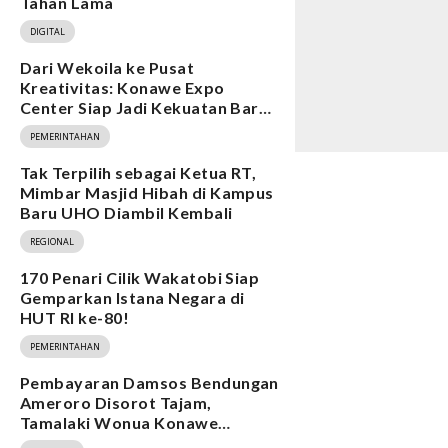
Tahan Lama
DIGITAL
Dari Wekoila ke Pusat
Kreativitas: Konawe Expo
Center Siap Jadi Kekuatan Baru
Ekonomi
PEMERINTAHAN
Tak Terpilih sebagai Ketua RT,
Mimbar Masjid Hibah di Kampus
Baru UHO Diambil Kembali
REGIONAL
170 Penari Cilik Wakatobi Siap
Gemparkan Istana Negara di
HUT RI ke-80!
PEMERINTAHAN
Pembayaran Damsos Bendungan
Ameroro Disorot Tajam,
Tamalaki Wonua Konawe
Ungkap Dugaan Ketidakberesan