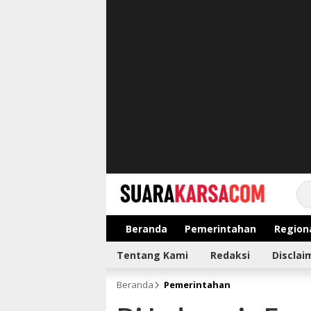
suarakarsa.com
Informasi terpercaya
Beranda
Pemerintahan
Region
Tentang Kami
Redaksi
Disclai
Beranda
Pemerintahan