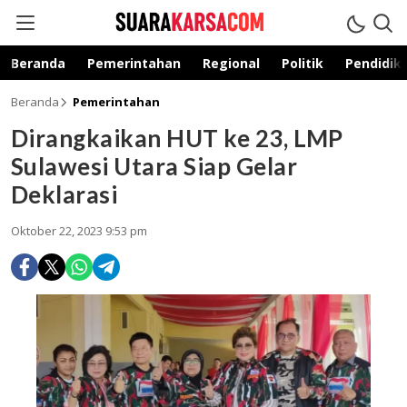
suarakarsa.com
Informasi terpercaya
Beranda
Pemerintahan
Regional
Politik
Pendidik
Beranda
Pemerintahan
Dirangkaikan HUT ke 23, LMP
Sulawesi Utara Siap Gelar
Deklarasi
Oktober 22, 2023 9:53 pm