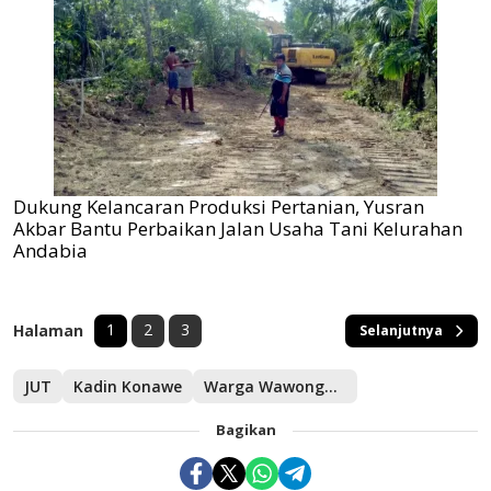
Dukung Kelancaran Produksi Pertanian, Yusran
Akbar Bantu Perbaikan Jalan Usaha Tani Kelurahan
Andabia
1
2
3
Halaman
Selanjutnya
JUT
Kadin Konawe
Warga Wawonggole
Bagikan