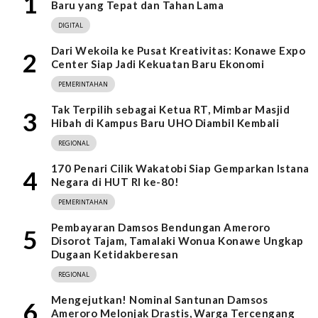
1
Baru yang Tepat dan Tahan Lama
DIGITAL
Dari Wekoila ke Pusat Kreativitas: Konawe Expo
2
Center Siap Jadi Kekuatan Baru Ekonomi
PEMERINTAHAN
Tak Terpilih sebagai Ketua RT, Mimbar Masjid
3
Hibah di Kampus Baru UHO Diambil Kembali
REGIONAL
170 Penari Cilik Wakatobi Siap Gemparkan Istana
4
Negara di HUT RI ke-80!
PEMERINTAHAN
Pembayaran Damsos Bendungan Ameroro
5
Disorot Tajam, Tamalaki Wonua Konawe Ungkap
Dugaan Ketidakberesan
REGIONAL
Mengejutkan! Nominal Santunan Damsos
6
Ameroro Melonjak Drastis, Warga Tercengang