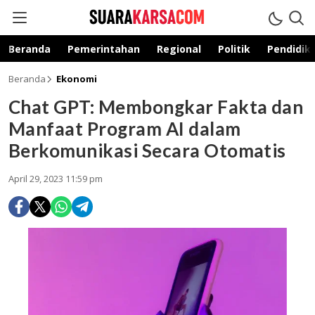
suarakarsa.com
Informasi terpercaya
Beranda
Pemerintahan
Regional
Politik
Pendidik
Beranda
Ekonomi
Chat GPT: Membongkar Fakta dan
Manfaat Program AI dalam
Berkomunikasi Secara Otomatis
April 29, 2023 11:59 pm