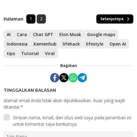
1
2
Halaman
Selanjutnya
AI
Cara
Chat GPT
Elon Musk
Google maps
Indonesia
Kemenhub
lifehack
lifestyle
Open AI
tips
Tutorial
Viral
Bagikan
TINGGALKAN BALASAN
Alamat email Anda tidak akan dipublikasikan.
Ruas yang wajib
ditandai
*
Simpan nama, email, dan situs web saya pada peramban ini
untuk komentar saya berikutnya.