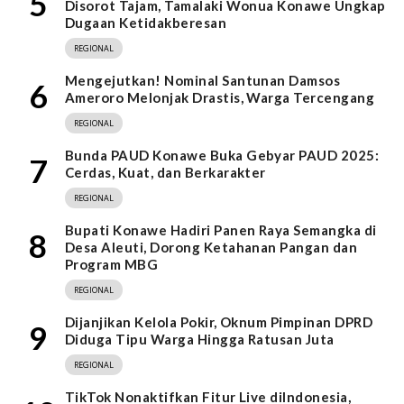
5
Disorot Tajam, Tamalaki Wonua Konawe Ungkap
Dugaan Ketidakberesan
REGIONAL
Mengejutkan! Nominal Santunan Damsos
6
Ameroro Melonjak Drastis, Warga Tercengang
REGIONAL
Bunda PAUD Konawe Buka Gebyar PAUD 2025:
7
Cerdas, Kuat, dan Berkarakter
REGIONAL
Bupati Konawe Hadiri Panen Raya Semangka di
8
Desa Aleuti, Dorong Ketahanan Pangan dan
Program MBG
REGIONAL
Dijanjikan Kelola Pokir, Oknum Pimpinan DPRD
9
Diduga Tipu Warga Hingga Ratusan Juta
REGIONAL
TikTok Nonaktifkan Fitur Live diIndonesia,