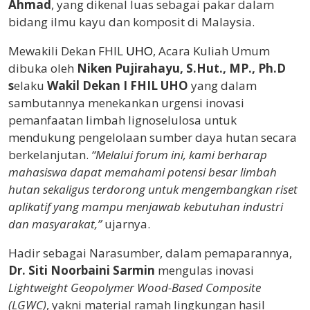
Ahmad
, yang dikenal luas sebagai pakar dalam
bidang ilmu kayu dan komposit di Malaysia.
Mewakili Dekan FHIL
UHO
, Acara Kuliah Umum
dibuka oleh
Niken Pujirahayu, S.Hut., MP., Ph.D
s
elaku
Wakil Dekan I FHIL UHO
yang dalam
sambutannya menekankan urgensi inovasi
pemanfaatan limbah lignoselulosa untuk
mendukung pengelolaan sumber daya hutan secara
berkelanjutan.
“Melalui forum ini, kami berharap
mahasiswa dapat memahami potensi besar limbah
hutan sekaligus terdorong untuk mengembangkan riset
aplikatif yang mampu menjawab kebutuhan industri
dan masyarakat,”
ujarnya.
Hadir sebagai Narasumber, dalam pemaparannya,
Dr. Siti Noorbaini Sarmin
mengulas inovasi
Lightweight Geopolymer Wood-Based Composite
(LGWC)
, yakni material ramah lingkungan hasil