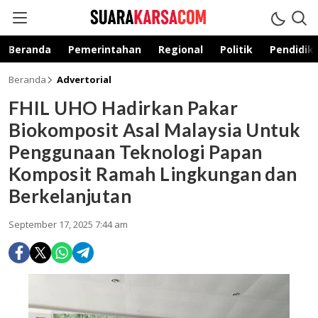
suarakarsa.com
Informasi terpercaya
Beranda
Pemerintahan
Regional
Politik
Pendidik
Beranda
Advertorial
FHIL UHO Hadirkan Pakar
Biokomposit Asal Malaysia Untuk
Penggunaan Teknologi Papan
Komposit Ramah Lingkungan dan
Berkelanjutan
September 17, 2025 7:44 am