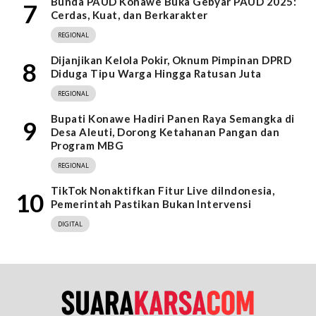
Bunda PAUD Konawe Buka Gebyar PAUD 2025:
7
Cerdas, Kuat, dan Berkarakter
REGIONAL
Dijanjikan Kelola Pokir, Oknum Pimpinan DPRD
8
Diduga Tipu Warga Hingga Ratusan Juta
REGIONAL
Bupati Konawe Hadiri Panen Raya Semangka di
9
Desa Aleuti, Dorong Ketahanan Pangan dan
Program MBG
REGIONAL
TikTok Nonaktifkan Fitur Live diIndonesia,
10
Pemerintah Pastikan Bukan Intervensi
DIGITAL