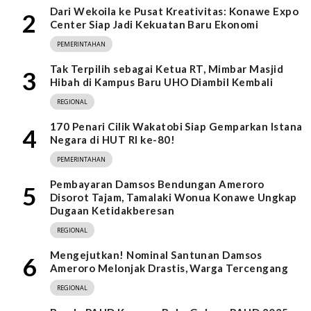
Dari Wekoila ke Pusat Kreativitas: Konawe Expo
2
Center Siap Jadi Kekuatan Baru Ekonomi
PEMERINTAHAN
Tak Terpilih sebagai Ketua RT, Mimbar Masjid
3
Hibah di Kampus Baru UHO Diambil Kembali
REGIONAL
170 Penari Cilik Wakatobi Siap Gemparkan Istana
4
Negara di HUT RI ke-80!
PEMERINTAHAN
Pembayaran Damsos Bendungan Ameroro
5
Disorot Tajam, Tamalaki Wonua Konawe Ungkap
Dugaan Ketidakberesan
REGIONAL
Mengejutkan! Nominal Santunan Damsos
6
Ameroro Melonjak Drastis, Warga Tercengang
REGIONAL