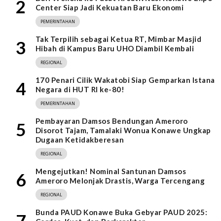
2
Center Siap Jadi Kekuatan Baru Ekonomi
PEMERINTAHAN
Tak Terpilih sebagai Ketua RT, Mimbar Masjid
3
Hibah di Kampus Baru UHO Diambil Kembali
REGIONAL
170 Penari Cilik Wakatobi Siap Gemparkan Istana
4
Negara di HUT RI ke-80!
PEMERINTAHAN
Pembayaran Damsos Bendungan Ameroro
5
Disorot Tajam, Tamalaki Wonua Konawe Ungkap
Dugaan Ketidakberesan
REGIONAL
Mengejutkan! Nominal Santunan Damsos
6
Ameroro Melonjak Drastis, Warga Tercengang
REGIONAL
Bunda PAUD Konawe Buka Gebyar PAUD 2025:
7