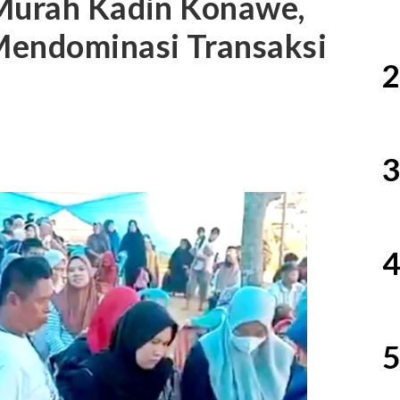
 Murah Kadin Konawe,
Mendominasi Transaksi
2
3
4
5