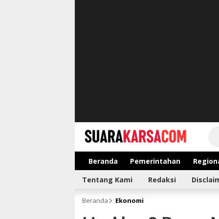
suarakarsa.com
Informasi terpercaya
Beranda
Pemerintahan
Region
Tentang Kami
Redaksi
Disclai
Beranda
Ekonomi