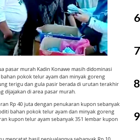
6
7
dua pasar murah Kadin Konawe masih didominasi
l bahan pokok telur ayam dan minyak goreng
8
ung terigu dan gula pasir berada di urutan terakhir
g dijajakan di area pasar murah.
isaran Rp 40 juta dengan penukaran kupon sebanyak
diti bahan pokok telur ayam dan minyak goreng
9
ran kupon telur ayam sebanyak 351 lembar kupon
rigu mencatat hasil penjualannya sebanyak Rp 10