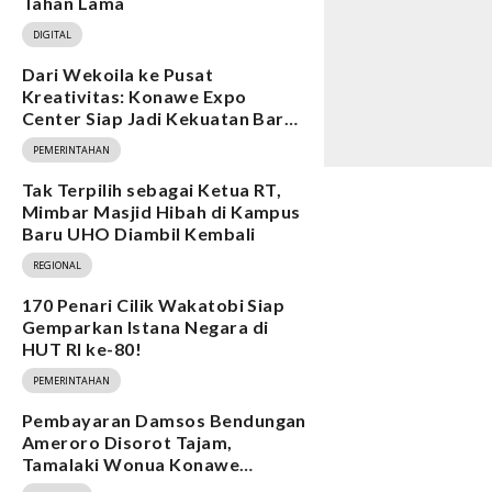
Tahan Lama
DIGITAL
Dari Wekoila ke Pusat
Kreativitas: Konawe Expo
Center Siap Jadi Kekuatan Baru
Ekonomi
PEMERINTAHAN
Tak Terpilih sebagai Ketua RT,
Mimbar Masjid Hibah di Kampus
Baru UHO Diambil Kembali
REGIONAL
170 Penari Cilik Wakatobi Siap
Gemparkan Istana Negara di
HUT RI ke-80!
PEMERINTAHAN
Pembayaran Damsos Bendungan
Ameroro Disorot Tajam,
Tamalaki Wonua Konawe
Ungkap Dugaan Ketidakberesan