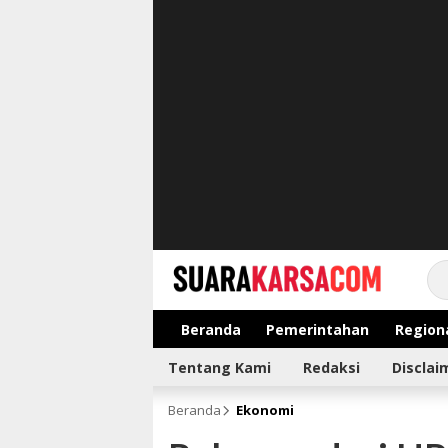
suarakarsa.com
Informasi terpercaya
Beranda
Pemerintahan
Region
Tentang Kami
Redaksi
Disclai
Beranda
Ekonomi