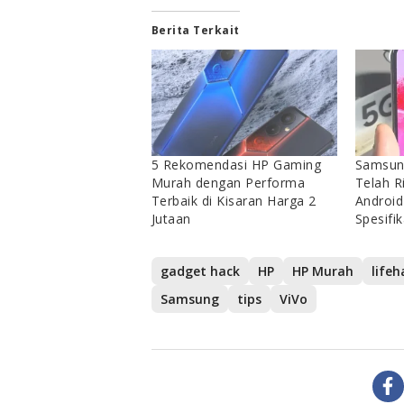
Berita Terkait
5 Rekomendasi HP Gaming
Samsun
Murah dengan Performa
Telah R
Terbaik di Kisaran Harga 2
Android
Jutaan
Spesifi
gadget hack
HP
HP Murah
lifeh
Samsung
tips
ViVo