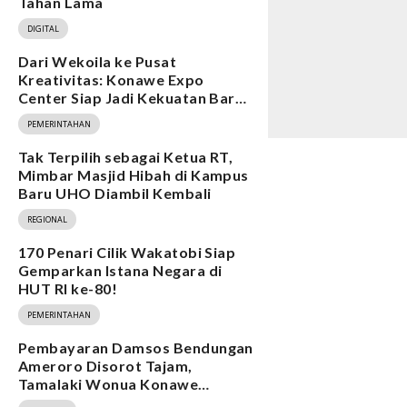
Tahan Lama
DIGITAL
Dari Wekoila ke Pusat
Kreativitas: Konawe Expo
Center Siap Jadi Kekuatan Baru
Ekonomi
PEMERINTAHAN
Tak Terpilih sebagai Ketua RT,
Mimbar Masjid Hibah di Kampus
Baru UHO Diambil Kembali
REGIONAL
170 Penari Cilik Wakatobi Siap
Gemparkan Istana Negara di
HUT RI ke-80!
PEMERINTAHAN
Pembayaran Damsos Bendungan
Ameroro Disorot Tajam,
Tamalaki Wonua Konawe
Ungkap Dugaan Ketidakberesan