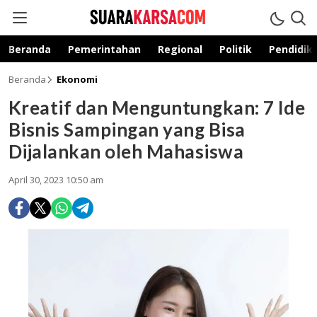
suarakarsa.com
Informasi terpercaya
Beranda
Pemerintahan
Regional
Politik
Pendidik
Beranda
Ekonomi
Kreatif dan Menguntungkan: 7 Ide
Bisnis Sampingan yang Bisa
Dijalankan oleh Mahasiswa
April 30, 2023 10:50 am