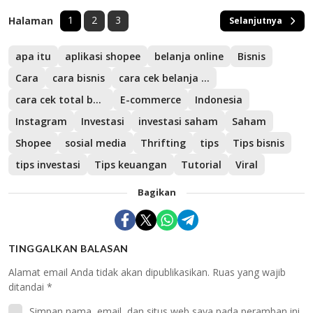
1
2
3
Halaman
Selanjutnya
apa itu
aplikasi shopee
belanja online
Bisnis
Cara
cara bisnis
cara cek belanja di shopee
cara cek total belanja di Shopee
E-commerce
Indonesia
Instagram
Investasi
investasi saham
Saham
Shopee
sosial media
Thrifting
tips
Tips bisnis
tips investasi
Tips keuangan
Tutorial
Viral
Bagikan
TINGGALKAN BALASAN
Alamat email Anda tidak akan dipublikasikan.
Ruas yang wajib
ditandai
*
Simpan nama, email, dan situs web saya pada peramban ini