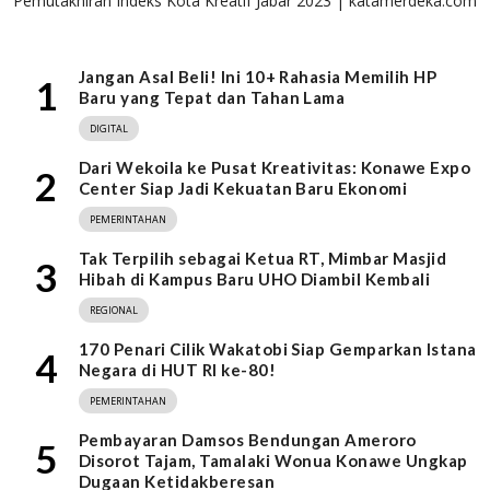
Pemutakhiran Indeks Kota Kreatif Jabar 2023 | katamerdeka.com
Jangan Asal Beli! Ini 10+ Rahasia Memilih HP
1
Baru yang Tepat dan Tahan Lama
DIGITAL
Dari Wekoila ke Pusat Kreativitas: Konawe Expo
2
Center Siap Jadi Kekuatan Baru Ekonomi
PEMERINTAHAN
Tak Terpilih sebagai Ketua RT, Mimbar Masjid
3
Hibah di Kampus Baru UHO Diambil Kembali
REGIONAL
170 Penari Cilik Wakatobi Siap Gemparkan Istana
4
Negara di HUT RI ke-80!
PEMERINTAHAN
Pembayaran Damsos Bendungan Ameroro
5
Disorot Tajam, Tamalaki Wonua Konawe Ungkap
Dugaan Ketidakberesan