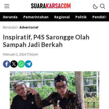
suarakarsa.com
Informasi terpercaya
Beranda
Pemerintahan
Regional
Politik
Pendidik
Beranda
Advertorial
Inspiratif, P4S Sarongge Olah
Sampah Jadi Berkah
Februari 2, 2024 7:34 pm