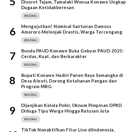
5
Disorot Tajam, Tamalaki Wonua Konawe Ungkap
Dugaan Ketidakberesan
REGIONAL
Mengejutkan! Nominal Santunan Damsos
6
Ameroro Melonjak Drastis, Warga Tercengang
REGIONAL
Bunda PAUD Konawe Buka Gebyar PAUD 2025:
7
Cerdas, Kuat, dan Berkarakter
REGIONAL
Bupati Konawe Hadiri Panen Raya Semangka di
8
Desa Aleuti, Dorong Ketahanan Pangan dan
Program MBG
REGIONAL
Dijanjikan Kelola Pokir, Oknum Pimpinan DPRD
9
Diduga Tipu Warga Hingga Ratusan Juta
REGIONAL
TikTok Nonaktifkan Fitur Live diIndonesia,