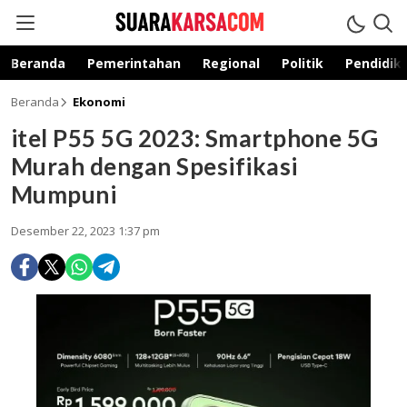
suarakarsa.com
Informasi terpercaya
Beranda
Pemerintahan
Regional
Politik
Pendidik
Beranda
Ekonomi
itel P55 5G 2023: Smartphone 5G
Murah dengan Spesifikasi
Mumpuni
Desember 22, 2023 1:37 pm