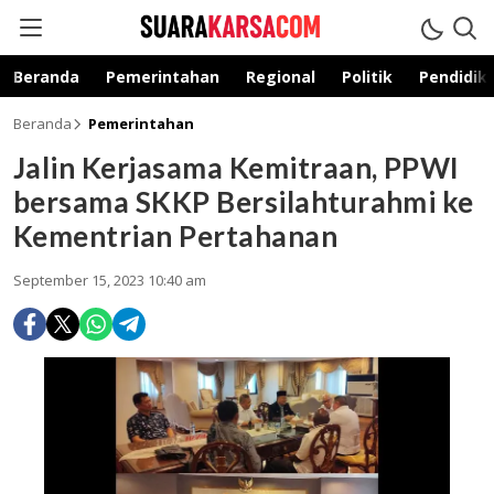
suarakarsa.com
Informasi terpercaya
Beranda
Pemerintahan
Regional
Politik
Pendidik
Beranda
Pemerintahan
Jalin Kerjasama Kemitraan, PPWI
bersama SKKP Bersilahturahmi ke
Kementrian Pertahanan
September 15, 2023 10:40 am