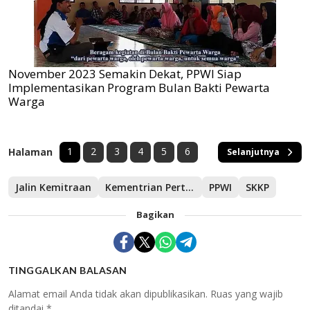
November 2023 Semakin Dekat, PPWI Siap
Implementasikan Program Bulan Bakti Pewarta
Warga
1
2
3
4
5
6
Halaman
Selanjutnya
Jalin Kemitraan
Kementrian Pertahanan
PPWI
SKKP
Bagikan
TINGGALKAN BALASAN
Alamat email Anda tidak akan dipublikasikan.
Ruas yang wajib
ditandai
*