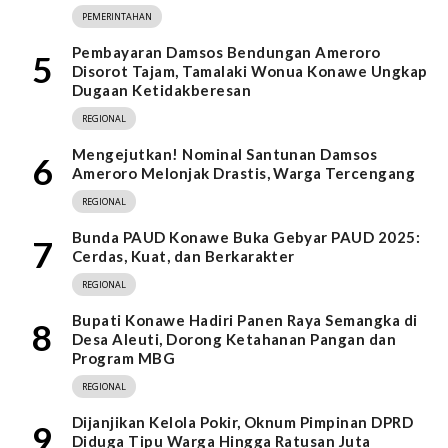
PEMERINTAHAN
Pembayaran Damsos Bendungan Ameroro
5
Disorot Tajam, Tamalaki Wonua Konawe Ungkap
Dugaan Ketidakberesan
REGIONAL
Mengejutkan! Nominal Santunan Damsos
6
Ameroro Melonjak Drastis, Warga Tercengang
REGIONAL
Bunda PAUD Konawe Buka Gebyar PAUD 2025:
7
Cerdas, Kuat, dan Berkarakter
REGIONAL
Bupati Konawe Hadiri Panen Raya Semangka di
8
Desa Aleuti, Dorong Ketahanan Pangan dan
Program MBG
REGIONAL
Dijanjikan Kelola Pokir, Oknum Pimpinan DPRD
9
Diduga Tipu Warga Hingga Ratusan Juta