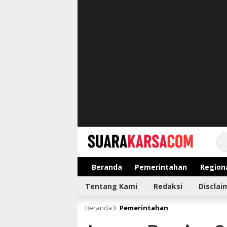
suarakarsa.com
Informasi terpercaya
Beranda
Pemerintahan
Region
Tentang Kami
Redaksi
Disclai
Beranda
Pemerintahan