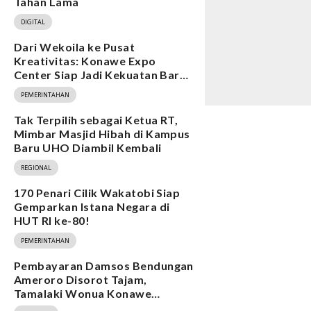
Tahan Lama
DIGITAL
Dari Wekoila ke Pusat
Kreativitas: Konawe Expo
Center Siap Jadi Kekuatan Baru
Ekonomi
PEMERINTAHAN
Tak Terpilih sebagai Ketua RT,
Mimbar Masjid Hibah di Kampus
Baru UHO Diambil Kembali
REGIONAL
170 Penari Cilik Wakatobi Siap
Gemparkan Istana Negara di
HUT RI ke-80!
PEMERINTAHAN
Pembayaran Damsos Bendungan
Ameroro Disorot Tajam,
Tamalaki Wonua Konawe
Ungkap Dugaan Ketidakberesan