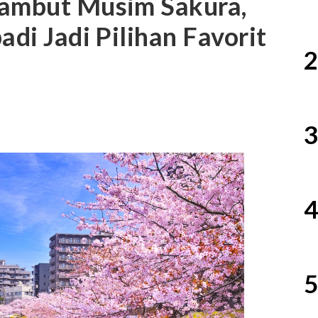
Sambut Musim Sakura,
adi Jadi Pilihan Favorit
2
3
4
5