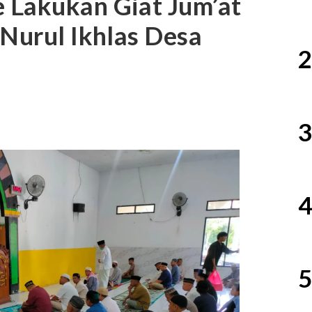
 Lakukan Giat Jum’at
 Nurul Ikhlas Desa
2
3
4
5