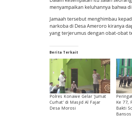
Dalam kesempatan itu salah seorang
menyampaikan keluhannya bahwa di
Jamaah tersebut menghimbau kepada
narkoba di Desa Ameroro kiranya dap
yang terjerumus dengan obat-obat te
Berita Terkait
Polres Konawe Gelar ‘Jumat
Peringa
Curhat’ di Masjid Al Fajar
Ke 77, 
Desa Morosi
Bakti S
Bansos