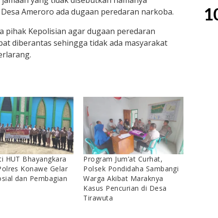
 jamaah yang tidak disebutkan namanya
1
 Desa Ameroro ada dugaan peredaran narkoba.
 pihak Kepolisian agar dugaan peredaran
at diberantas sehingga tidak ada masyarakat
rlarang.
ti HUT Bhayangkara
Program Jum’at Curhat,
Polres Konawe Gelar
Polsek Pondidaha Sambangi
osial dan Pembagian
Warga Akibat Maraknya
Kasus Pencurian di Desa
Tirawuta