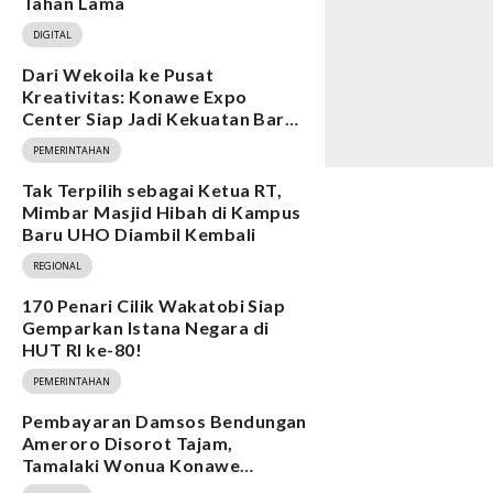
Tahan Lama
DIGITAL
Dari Wekoila ke Pusat
Kreativitas: Konawe Expo
Center Siap Jadi Kekuatan Baru
Ekonomi
PEMERINTAHAN
Tak Terpilih sebagai Ketua RT,
Mimbar Masjid Hibah di Kampus
Baru UHO Diambil Kembali
REGIONAL
170 Penari Cilik Wakatobi Siap
Gemparkan Istana Negara di
HUT RI ke-80!
PEMERINTAHAN
Pembayaran Damsos Bendungan
Ameroro Disorot Tajam,
Tamalaki Wonua Konawe
Ungkap Dugaan Ketidakberesan