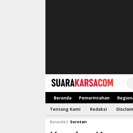
suarakarsa.com
Informasi terpercaya
Beranda
Pemerintahan
Region
Tentang Kami
Redaksi
Disclai
Beranda
Sorotan