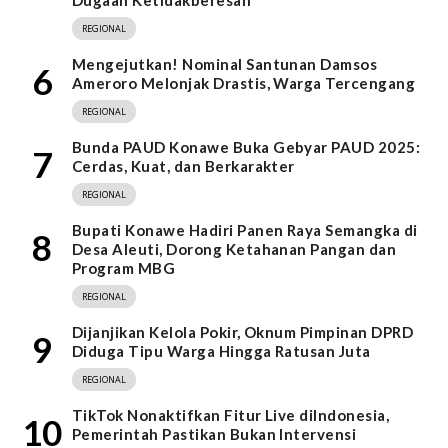
Dugaan Ketidakberesan
REGIONAL
Mengejutkan! Nominal Santunan Damsos
6
Ameroro Melonjak Drastis, Warga Tercengang
REGIONAL
Bunda PAUD Konawe Buka Gebyar PAUD 2025:
7
Cerdas, Kuat, dan Berkarakter
REGIONAL
Bupati Konawe Hadiri Panen Raya Semangka di
8
Desa Aleuti, Dorong Ketahanan Pangan dan
Program MBG
REGIONAL
Dijanjikan Kelola Pokir, Oknum Pimpinan DPRD
9
Diduga Tipu Warga Hingga Ratusan Juta
REGIONAL
TikTok Nonaktifkan Fitur Live diIndonesia,
10
Pemerintah Pastikan Bukan Intervensi