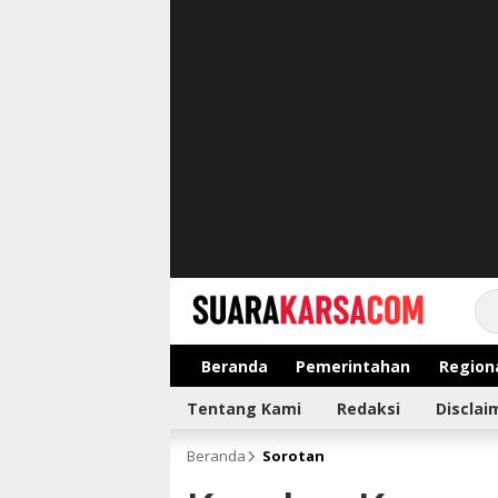
suarakarsa.com
Informasi terpercaya
Beranda
Pemerintahan
Region
Tentang Kami
Redaksi
Disclai
Beranda
Sorotan