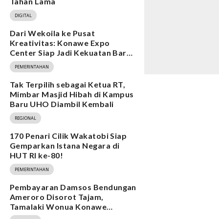
Tahan Lama
DIGITAL
Dari Wekoila ke Pusat
Kreativitas: Konawe Expo
Center Siap Jadi Kekuatan Baru
Ekonomi
PEMERINTAHAN
Tak Terpilih sebagai Ketua RT,
Mimbar Masjid Hibah di Kampus
Baru UHO Diambil Kembali
REGIONAL
170 Penari Cilik Wakatobi Siap
Gemparkan Istana Negara di
HUT RI ke-80!
PEMERINTAHAN
Pembayaran Damsos Bendungan
Ameroro Disorot Tajam,
Tamalaki Wonua Konawe
Ungkap Dugaan Ketidakberesan