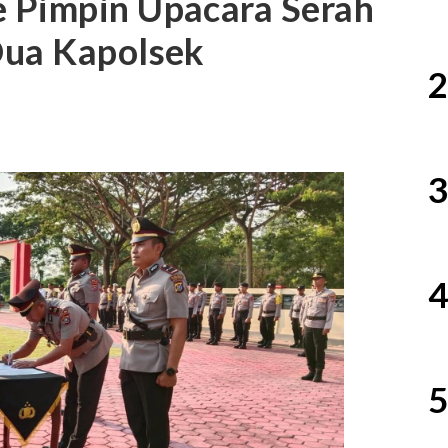
 Pimpin Upacara Serah
Dua Kapolsek
2
3
4
5