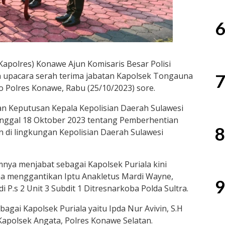
6
apolres) Konawe Ajun Komisaris Besar Polisi
7
n upacara serah terima jabatan Kapolsek Tongauna
 Polres Konawe, Rabu (25/10/2023) sore.
an Keputusan Kepala Kepolisian Daerah Sulawesi
nggal 18 Oktober 2023 tentang Pemberhentian
8
 di lingkungan Kepolisian Daerah Sulawesi
umnya menjabat sebagai Kapolsek Puriala kini
a menggantikan Iptu Anakletus Mardi Wayne,
9
 P.s 2 Unit 3 Subdit 1 Ditresnarkoba Polda Sultra.
ebagai Kapolsek Puriala yaitu Ipda Nur Avivin, S.H
apolsek Angata, Polres Konawe Selatan.