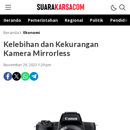
suarakarsa.com
Informasi terpercaya
Beranda
Pemerintahan
Regional
Politik
Pendidik
Beranda
Ekonomi
Kelebihan dan Kekurangan
Kamera Mirrorless
November 29, 2023 1:29 pm