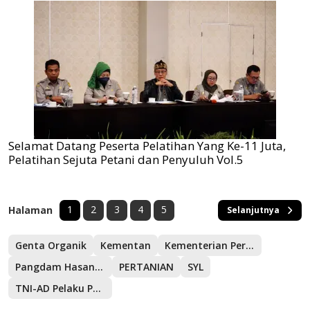
Selamat Datang Peserta Pelatihan Yang Ke-11 Juta,
Pelatihan Sejuta Petani dan Penyuluh Vol.5
1
2
3
4
5
Halaman
Selanjutnya
Genta Organik
Kementan
Kementerian Pertanian
Pangdam Hasanuddin
PERTANIAN
SYL
TNI-AD Pelaku Pembangunan