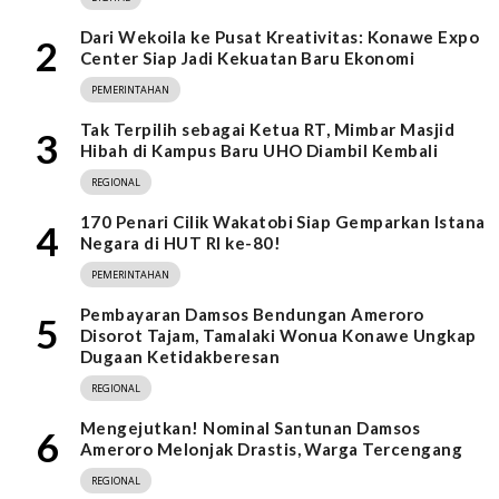
Dari Wekoila ke Pusat Kreativitas: Konawe Expo
2
Center Siap Jadi Kekuatan Baru Ekonomi
PEMERINTAHAN
Tak Terpilih sebagai Ketua RT, Mimbar Masjid
3
Hibah di Kampus Baru UHO Diambil Kembali
REGIONAL
170 Penari Cilik Wakatobi Siap Gemparkan Istana
4
Negara di HUT RI ke-80!
PEMERINTAHAN
Pembayaran Damsos Bendungan Ameroro
5
Disorot Tajam, Tamalaki Wonua Konawe Ungkap
Dugaan Ketidakberesan
REGIONAL
Mengejutkan! Nominal Santunan Damsos
6
Ameroro Melonjak Drastis, Warga Tercengang
REGIONAL