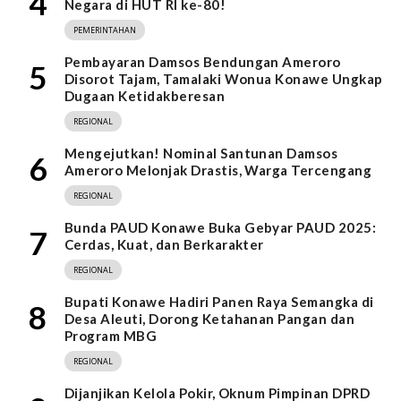
4
Negara di HUT RI ke-80!
PEMERINTAHAN
Pembayaran Damsos Bendungan Ameroro
5
Disorot Tajam, Tamalaki Wonua Konawe Ungkap
Dugaan Ketidakberesan
REGIONAL
Mengejutkan! Nominal Santunan Damsos
6
Ameroro Melonjak Drastis, Warga Tercengang
REGIONAL
Bunda PAUD Konawe Buka Gebyar PAUD 2025:
7
Cerdas, Kuat, dan Berkarakter
REGIONAL
Bupati Konawe Hadiri Panen Raya Semangka di
8
Desa Aleuti, Dorong Ketahanan Pangan dan
Program MBG
REGIONAL
Dijanjikan Kelola Pokir, Oknum Pimpinan DPRD