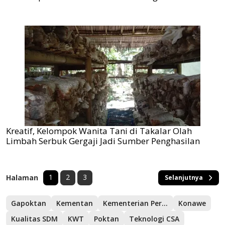
Kreatif, Kelompok Wanita Tani di Takalar Olah
Limbah Serbuk Gergaji Jadi Sumber Penghasilan
1
2
3
Halaman
Selanjutnya
Gapoktan
Kementan
Kementerian Pertanian
Konawe
Kualitas SDM
KWT
Poktan
Teknologi CSA