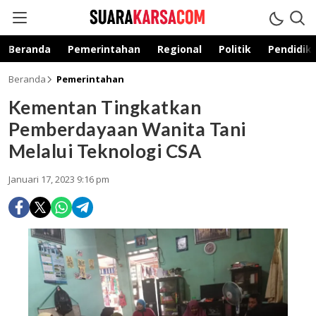
suarakarsa.com
Informasi terpercaya
Beranda
Pemerintahan
Regional
Politik
Pendidik
Beranda
Pemerintahan
Kementan Tingkatkan
Pemberdayaan Wanita Tani
Melalui Teknologi CSA
Januari 17, 2023 9:16 pm