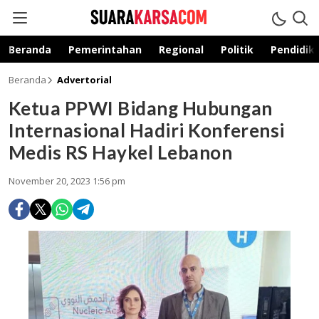
suarakarsa.com
Informasi terpercaya
Beranda
Pemerintahan
Regional
Politik
Pendidik
Beranda
Advertorial
Ketua PPWI Bidang Hubungan
Internasional Hadiri Konferensi
Medis RS Haykel Lebanon
November 20, 2023 1:56 pm