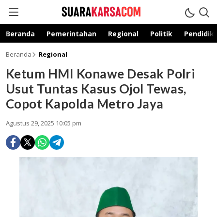
suarakarsa.com
Informasi terpercaya
Beranda
Pemerintahan
Regional
Politik
Pendidik
Beranda
Regional
Ketum HMI Konawe Desak Polri
Usut Tuntas Kasus Ojol Tewas,
Copot Kapolda Metro Jaya
Agustus 29, 2025 10:05 pm