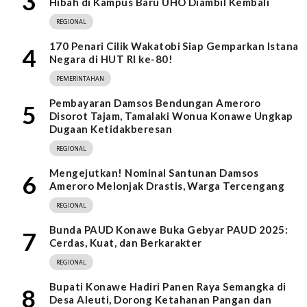
3
Hibah di Kampus Baru UHO Diambil Kembali
REGIONAL
170 Penari Cilik Wakatobi Siap Gemparkan Istana
4
Negara di HUT RI ke-80!
PEMERINTAHAN
Pembayaran Damsos Bendungan Ameroro
5
Disorot Tajam, Tamalaki Wonua Konawe Ungkap
Dugaan Ketidakberesan
REGIONAL
Mengejutkan! Nominal Santunan Damsos
6
Ameroro Melonjak Drastis, Warga Tercengang
REGIONAL
Bunda PAUD Konawe Buka Gebyar PAUD 2025:
7
Cerdas, Kuat, dan Berkarakter
REGIONAL
Bupati Konawe Hadiri Panen Raya Semangka di
8
Desa Aleuti, Dorong Ketahanan Pangan dan