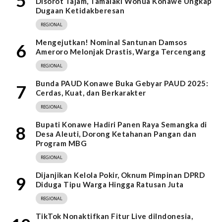
5
Disorot Tajam, Tamalaki Wonua Konawe Ungkap
Dugaan Ketidakberesan
REGIONAL
Mengejutkan! Nominal Santunan Damsos
6
Ameroro Melonjak Drastis, Warga Tercengang
REGIONAL
Bunda PAUD Konawe Buka Gebyar PAUD 2025:
7
Cerdas, Kuat, dan Berkarakter
REGIONAL
Bupati Konawe Hadiri Panen Raya Semangka di
8
Desa Aleuti, Dorong Ketahanan Pangan dan
Program MBG
REGIONAL
Dijanjikan Kelola Pokir, Oknum Pimpinan DPRD
9
Diduga Tipu Warga Hingga Ratusan Juta
REGIONAL
TikTok Nonaktifkan Fitur Live diIndonesia,