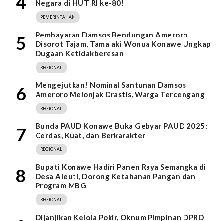
4
Negara di HUT RI ke-80!
PEMERINTAHAN
Pembayaran Damsos Bendungan Ameroro
5
Disorot Tajam, Tamalaki Wonua Konawe Ungkap
Dugaan Ketidakberesan
REGIONAL
Mengejutkan! Nominal Santunan Damsos
6
Ameroro Melonjak Drastis, Warga Tercengang
REGIONAL
Bunda PAUD Konawe Buka Gebyar PAUD 2025:
7
Cerdas, Kuat, dan Berkarakter
REGIONAL
Bupati Konawe Hadiri Panen Raya Semangka di
8
Desa Aleuti, Dorong Ketahanan Pangan dan
Program MBG
REGIONAL
Dijanjikan Kelola Pokir, Oknum Pimpinan DPRD