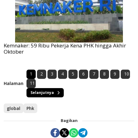
Kemnaker: 59 Ribu Pekerja Kena PHK hingga Akhir
Oktober
1
2
3
4
5
6
7
8
9
10
11
Halaman
Selanjutnya
global
Phk
Bagikan