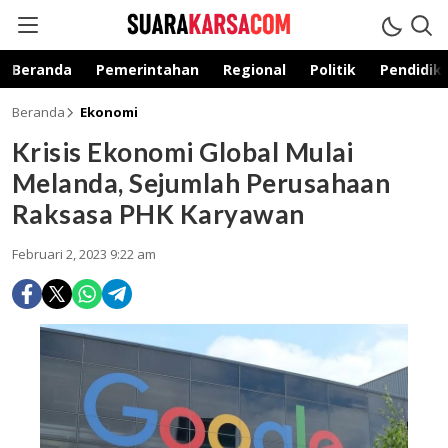
suarakarsa.com
Informasi terpercaya
Beranda
Pemerintahan
Regional
Politik
Pendidik
Beranda
Ekonomi
Krisis Ekonomi Global Mulai
Melanda, Sejumlah Perusahaan
Raksasa PHK Karyawan
Februari 2, 2023 9:22 am