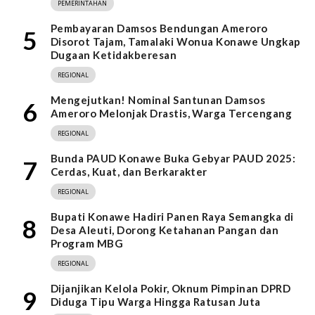
PEMERINTAHAN
Pembayaran Damsos Bendungan Ameroro
5
Disorot Tajam, Tamalaki Wonua Konawe Ungkap
Dugaan Ketidakberesan
REGIONAL
Mengejutkan! Nominal Santunan Damsos
6
Ameroro Melonjak Drastis, Warga Tercengang
REGIONAL
Bunda PAUD Konawe Buka Gebyar PAUD 2025:
7
Cerdas, Kuat, dan Berkarakter
REGIONAL
Bupati Konawe Hadiri Panen Raya Semangka di
8
Desa Aleuti, Dorong Ketahanan Pangan dan
Program MBG
REGIONAL
Dijanjikan Kelola Pokir, Oknum Pimpinan DPRD
9
Diduga Tipu Warga Hingga Ratusan Juta