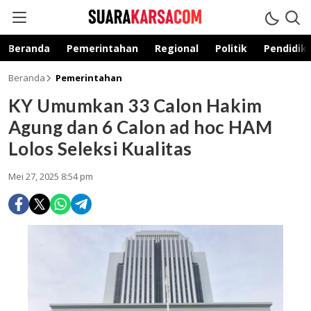
suarakarsa.com
Informasi terpercaya
Beranda
Pemerintahan
Regional
Politik
Pendidik
Beranda
Pemerintahan
KY Umumkan 33 Calon Hakim
Agung dan 6 Calon ad hoc HAM
Lolos Seleksi Kualitas
Mei 27, 2025 8:54 pm