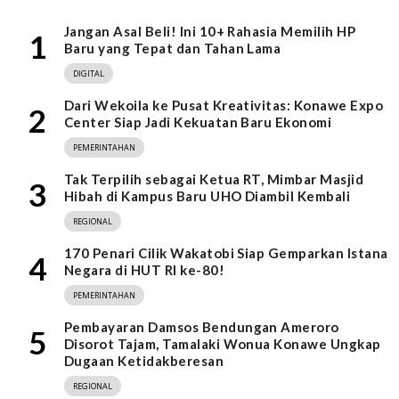
Jangan Asal Beli! Ini 10+ Rahasia Memilih HP
1
Baru yang Tepat dan Tahan Lama
DIGITAL
Dari Wekoila ke Pusat Kreativitas: Konawe Expo
2
Center Siap Jadi Kekuatan Baru Ekonomi
PEMERINTAHAN
Tak Terpilih sebagai Ketua RT, Mimbar Masjid
3
Hibah di Kampus Baru UHO Diambil Kembali
REGIONAL
170 Penari Cilik Wakatobi Siap Gemparkan Istana
4
Negara di HUT RI ke-80!
PEMERINTAHAN
Pembayaran Damsos Bendungan Ameroro
5
Disorot Tajam, Tamalaki Wonua Konawe Ungkap
Dugaan Ketidakberesan
REGIONAL