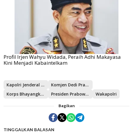
Profil Irjen Wahyu Widada, Peraih Adhi Makayasa
Kini Menjadi Kabaintelkam
Kapolri Jenderal Listyo Sigit Prabowo
Komjen Dedi Prasetyo
Korps Bhayangkara
Presiden Prabowo Subianto
Wakapolri
Bagikan
TINGGALKAN BALASAN