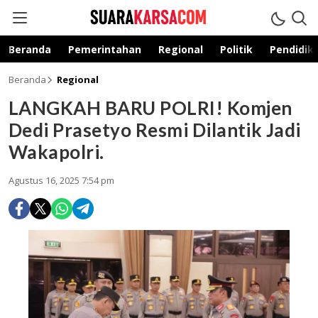
suarakarsa.com
Informasi terpercaya
Beranda
Pemerintahan
Regional
Politik
Pendidik
Beranda
Regional
LANGKAH BARU POLRI! Komjen
Dedi Prasetyo Resmi Dilantik Jadi
Wakapolri.
Agustus 16, 2025 7:54 pm