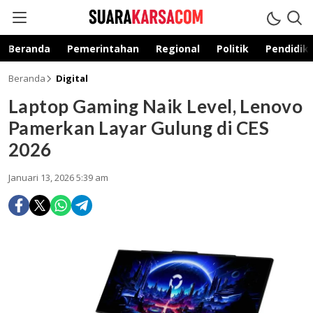
suarakarsa.com
Informasi terpercaya
Beranda
Pemerintahan
Regional
Politik
Pendidik
Beranda
Digital
Laptop Gaming Naik Level, Lenovo
Pamerkan Layar Gulung di CES
2026
Januari 13, 2026 5:39 am