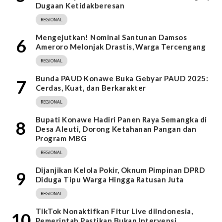
Dugaan Ketidakberesan
REGIONAL
Mengejutkan! Nominal Santunan Damsos
6
Ameroro Melonjak Drastis, Warga Tercengang
REGIONAL
Bunda PAUD Konawe Buka Gebyar PAUD 2025:
7
Cerdas, Kuat, dan Berkarakter
REGIONAL
Bupati Konawe Hadiri Panen Raya Semangka di
8
Desa Aleuti, Dorong Ketahanan Pangan dan
Program MBG
REGIONAL
Dijanjikan Kelola Pokir, Oknum Pimpinan DPRD
9
Diduga Tipu Warga Hingga Ratusan Juta
REGIONAL
TikTok Nonaktifkan Fitur Live diIndonesia,
10
Pemerintah Pastikan Bukan Intervensi