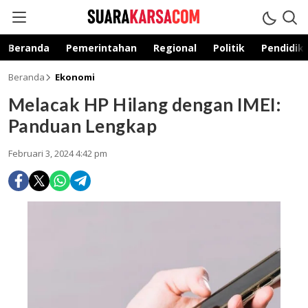
suarakarsa.com
Informasi terpercaya
Beranda
Pemerintahan
Regional
Politik
Pendidik
Beranda
Ekonomi
Melacak HP Hilang dengan IMEI:
Panduan Lengkap
Februari 3, 2024 4:42 pm