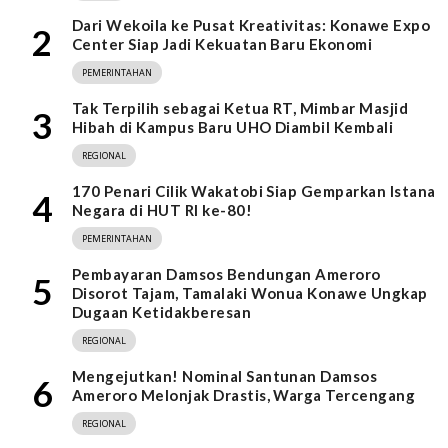
Dari Wekoila ke Pusat Kreativitas: Konawe Expo
2
Center Siap Jadi Kekuatan Baru Ekonomi
PEMERINTAHAN
Tak Terpilih sebagai Ketua RT, Mimbar Masjid
3
Hibah di Kampus Baru UHO Diambil Kembali
REGIONAL
170 Penari Cilik Wakatobi Siap Gemparkan Istana
4
Negara di HUT RI ke-80!
PEMERINTAHAN
Pembayaran Damsos Bendungan Ameroro
5
Disorot Tajam, Tamalaki Wonua Konawe Ungkap
Dugaan Ketidakberesan
REGIONAL
Mengejutkan! Nominal Santunan Damsos
6
Ameroro Melonjak Drastis, Warga Tercengang
REGIONAL