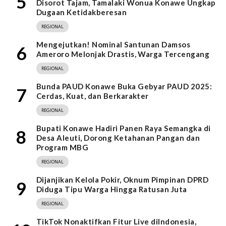
5
Disorot Tajam, Tamalaki Wonua Konawe Ungkap
Dugaan Ketidakberesan
REGIONAL
Mengejutkan! Nominal Santunan Damsos
6
Ameroro Melonjak Drastis, Warga Tercengang
REGIONAL
Bunda PAUD Konawe Buka Gebyar PAUD 2025:
7
Cerdas, Kuat, dan Berkarakter
REGIONAL
Bupati Konawe Hadiri Panen Raya Semangka di
8
Desa Aleuti, Dorong Ketahanan Pangan dan
Program MBG
REGIONAL
Dijanjikan Kelola Pokir, Oknum Pimpinan DPRD
9
Diduga Tipu Warga Hingga Ratusan Juta
REGIONAL
TikTok Nonaktifkan Fitur Live diIndonesia,