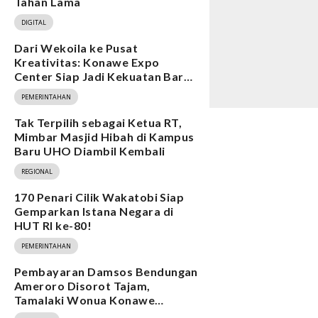
Tahan Lama
DIGITAL
Dari Wekoila ke Pusat
Kreativitas: Konawe Expo
Center Siap Jadi Kekuatan Baru
Ekonomi
PEMERINTAHAN
Tak Terpilih sebagai Ketua RT,
Mimbar Masjid Hibah di Kampus
Baru UHO Diambil Kembali
REGIONAL
170 Penari Cilik Wakatobi Siap
Gemparkan Istana Negara di
HUT RI ke-80!
PEMERINTAHAN
Pembayaran Damsos Bendungan
Ameroro Disorot Tajam,
Tamalaki Wonua Konawe
Ungkap Dugaan Ketidakberesan