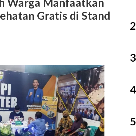
h Warga Manfaatkan
hatan Gratis di Stand
2
3
4
5