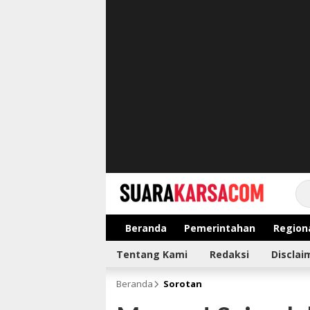
suarakarsa.com
Informasi terpercaya
Beranda
Pemerintahan
Region
Tentang Kami
Redaksi
Disclai
Beranda
Sorotan