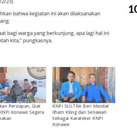
/2/23)
1
hkan bahwa kegiatan ini akan dilaksanakan
ang.
t bagi warga yang berkunjung, apa lagi hal ini
tah kita,” pungkasnya.
an Persiapan, Giat
KNPI SULTRA Beri Mandat
KNPI Konawe Segera
Ilham Kiling dan Seriawan
nakan
Sebagai Karateker KNPI
Konawe