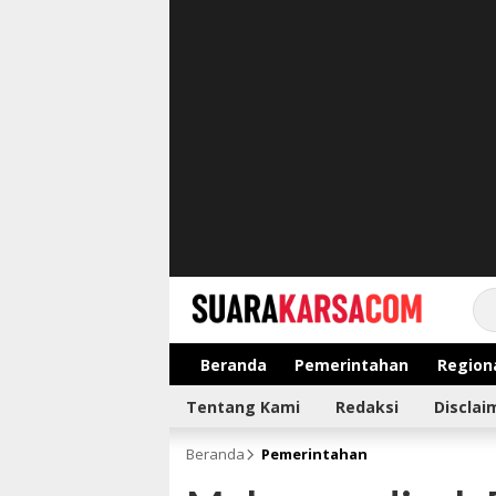
suarakarsa.com
Informasi terpercaya
Beranda
Pemerintahan
Region
Tentang Kami
Redaksi
Disclai
Beranda
Pemerintahan