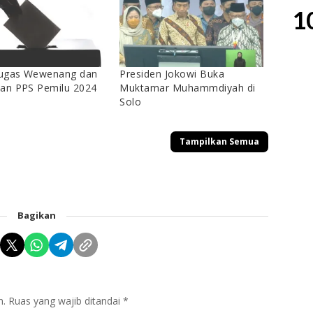
1
 Tugas Wewenang dan
Presiden Jokowi Buka
an PPS Pemilu 2024
Muktamar Muhammdiyah di
Solo
Tampilkan Semua
Bagikan
n.
Ruas yang wajib ditandai
*