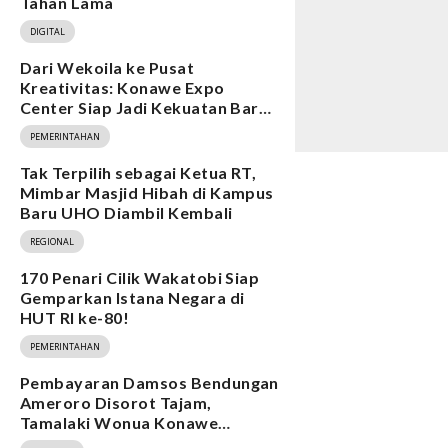
Tahan Lama
DIGITAL
Dari Wekoila ke Pusat
Kreativitas: Konawe Expo
Center Siap Jadi Kekuatan Baru
Ekonomi
PEMERINTAHAN
Tak Terpilih sebagai Ketua RT,
Mimbar Masjid Hibah di Kampus
Baru UHO Diambil Kembali
REGIONAL
170 Penari Cilik Wakatobi Siap
Gemparkan Istana Negara di
HUT RI ke-80!
PEMERINTAHAN
Pembayaran Damsos Bendungan
Ameroro Disorot Tajam,
Tamalaki Wonua Konawe
Ungkap Dugaan Ketidakberesan