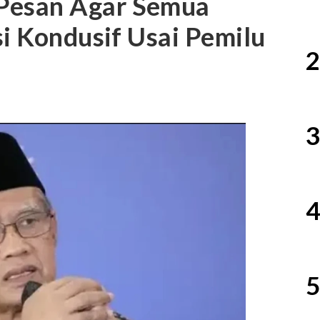
esan Agar Semua
si Kondusif Usai Pemilu
2
3
4
5