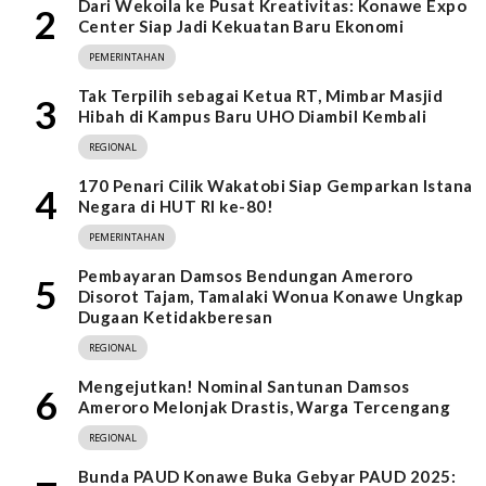
Dari Wekoila ke Pusat Kreativitas: Konawe Expo
2
Center Siap Jadi Kekuatan Baru Ekonomi
PEMERINTAHAN
Tak Terpilih sebagai Ketua RT, Mimbar Masjid
3
Hibah di Kampus Baru UHO Diambil Kembali
REGIONAL
170 Penari Cilik Wakatobi Siap Gemparkan Istana
4
Negara di HUT RI ke-80!
PEMERINTAHAN
Pembayaran Damsos Bendungan Ameroro
5
Disorot Tajam, Tamalaki Wonua Konawe Ungkap
Dugaan Ketidakberesan
REGIONAL
Mengejutkan! Nominal Santunan Damsos
6
Ameroro Melonjak Drastis, Warga Tercengang
REGIONAL
Bunda PAUD Konawe Buka Gebyar PAUD 2025: