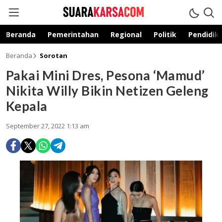
suarakarsa.com
Informasi terpercaya
Beranda
Pemerintahan
Regional
Politik
Pendidik
Beranda
Sorotan
Pakai Mini Dres, Pesona ‘Mamud’
Nikita Willy Bikin Netizen Geleng
Kepala
September 27, 2022 1:13 am