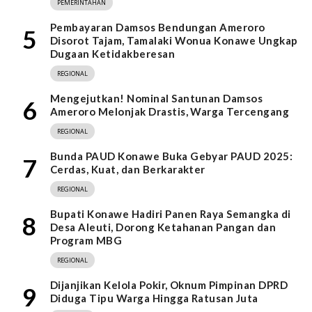
PEMERINTAHAN
Pembayaran Damsos Bendungan Ameroro
5
Disorot Tajam, Tamalaki Wonua Konawe Ungkap
Dugaan Ketidakberesan
REGIONAL
Mengejutkan! Nominal Santunan Damsos
6
Ameroro Melonjak Drastis, Warga Tercengang
REGIONAL
Bunda PAUD Konawe Buka Gebyar PAUD 2025:
7
Cerdas, Kuat, dan Berkarakter
REGIONAL
Bupati Konawe Hadiri Panen Raya Semangka di
8
Desa Aleuti, Dorong Ketahanan Pangan dan
Program MBG
REGIONAL
Dijanjikan Kelola Pokir, Oknum Pimpinan DPRD
9
Diduga Tipu Warga Hingga Ratusan Juta