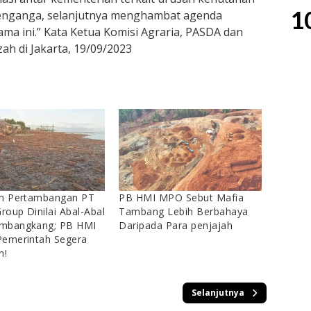
1
enganga, selanjutnya menghambat agenda
ma ini.” Kata Ketua Komisi Agraria, PASDA dan
ah di Jakarta, 19/09/2023
an Pertambangan PT
PB HMI MPO Sebut Mafia
Group Dinilai Abal-Abal
Tambang Lebih Berbahaya
mbangkang; PB HMI
Daripada Para penjajah
Pemerintah Segera
n!
Selanjutnya