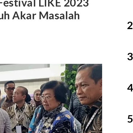
Festival LIKE 2023
uh Akar Masalah
2
3
4
5