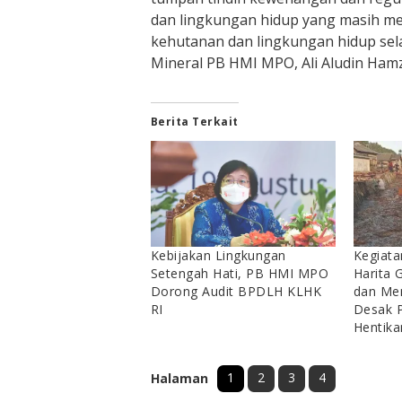
dan lingkungan hidup yang masih m
kehutanan dan lingkungan hidup sela
Mineral PB HMI MPO, Ali Aludin Hamz
Berita Terkait
Kebijakan Lingkungan
Kegiat
Setengah Hati, PB HMI MPO
Harita 
Dorong Audit BPDLH KLHK
dan Me
RI
Desak 
Hentika
1
2
3
4
Halaman