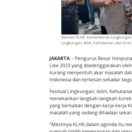
Menteri KLHK. Kementerian Lingkungan
Lingkungan, Iklim, Kehutanan, dan Energ
JAKARTA
– Pengurus Besar Himpunan
Like 2023 yang diselenggarakan ol
kurang menyentuh akar masalah dala
Indonesia dan terkesan sekadar kegi
Festival Lingkungan, Iklim, Kehutana
menekankan langkah-langkah koreksi 
yang berkaitan dengan kerja-kerja
masalah yang sedang dihadapi sekara
“Mestinya KLHK dalam agenda itu m
tumpah tindih kewenangan dan regul