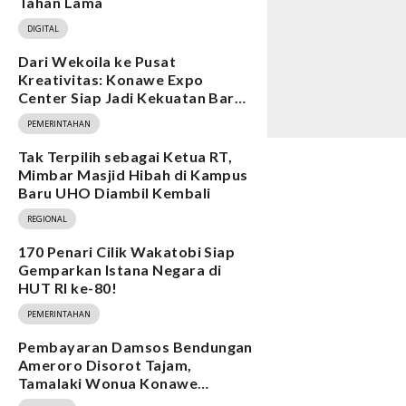
Tahan Lama
DIGITAL
Dari Wekoila ke Pusat
Kreativitas: Konawe Expo
Center Siap Jadi Kekuatan Baru
Ekonomi
PEMERINTAHAN
Tak Terpilih sebagai Ketua RT,
Mimbar Masjid Hibah di Kampus
Baru UHO Diambil Kembali
REGIONAL
170 Penari Cilik Wakatobi Siap
Gemparkan Istana Negara di
HUT RI ke-80!
PEMERINTAHAN
Pembayaran Damsos Bendungan
Ameroro Disorot Tajam,
Tamalaki Wonua Konawe
Ungkap Dugaan Ketidakberesan