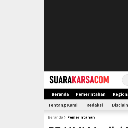
suarakarsa.com
Informasi terpercaya
Beranda
Pemerintahan
Region
Tentang Kami
Redaksi
Disclai
Beranda
Pemerintahan