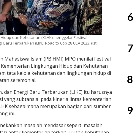
6
 Hidup dan Kehutanan (KLHK) menggelar Festival
i Baru Terbarukan (LIKE) Road to Cop 28 UEA 2023. (ist)
7
 Mahasiswa Islam (PB HMI) MPO menilai Festival
eh Kementerian Lingkungan Hidup dan Kehutanan
m tata kelola kehutanan dan lingkungan hidup di
8
atan seremonial.
n, dan Energi Baru Terbarukan (LIKE) itu harusnya
yang subtansial pada kinerja lintas kementerian
 KLHK sebagaimana merupakan bagian dari sumber
9
ng ini.
enekankan masalah mendasar seperti masalah
asi antar kementerian terkait urusan kehutanan