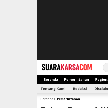
suarakarsa.com
Informasi terpercaya
Beranda
Pemerintahan
Region
Tentang Kami
Redaksi
Disclai
Beranda
Pemerintahan