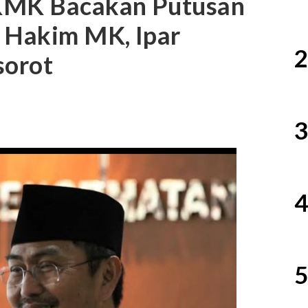
MK Bacakan Putusan
k Hakim MK, Ipar
2
sorot
3
4
5