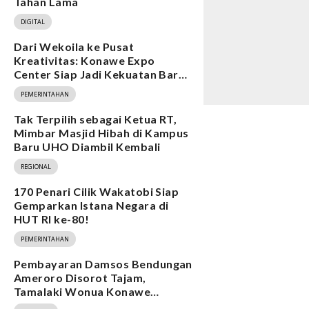
Tahan Lama
DIGITAL
Dari Wekoila ke Pusat
Kreativitas: Konawe Expo
Center Siap Jadi Kekuatan Baru
Ekonomi
PEMERINTAHAN
Tak Terpilih sebagai Ketua RT,
Mimbar Masjid Hibah di Kampus
Baru UHO Diambil Kembali
REGIONAL
170 Penari Cilik Wakatobi Siap
Gemparkan Istana Negara di
HUT RI ke-80!
PEMERINTAHAN
Pembayaran Damsos Bendungan
Ameroro Disorot Tajam,
Tamalaki Wonua Konawe
Ungkap Dugaan Ketidakberesan