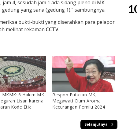
, jam 4, sesudah jam 1 ada sidang pleno di MK.
1
 2), gedung yang sana (gedung 1),” sambungnya.
eriksa bukti-bukti yang diserahkan para pelapor
ah melihat rekaman
CCTV
.
n MKMK: 6 Hakim MK
Respon Putusan MK,
eguran Lisan karena
Megawati Cium Aroma
aran Kode Etik
Kecurangan Pemilu 2024
Selanjutnya