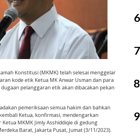
6
7
mah Konstitusi (MKMK) telah selesai menggelar
aran kode etik Ketua MK Anwar Usman dan para
8
ait dugaan pelanggaran etik akan dibacakan pekan
engadakan pemeriksaan semua hakim dan bahkan
9
 kembali Ketua, konfirmasi, mendengarkan
jar Ketua MKMK Jimly Asshiddiqie di gedung
rdeka Barat, Jakarta Pusat, Jumat (3/11/2023).