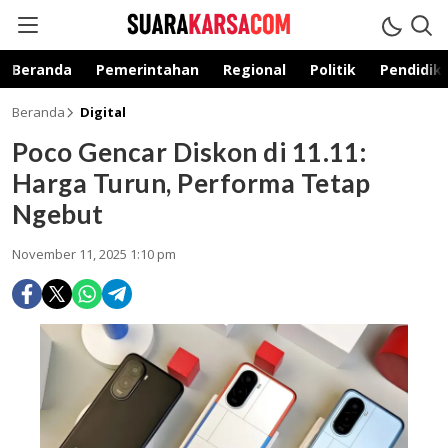
suarakarsa.com
Informasi terpercaya
Beranda
Pemerintahan
Regional
Politik
Pendidik
Beranda
Digital
Poco Gencar Diskon di 11.11:
Harga Turun, Performa Tetap
Ngebut
November 11, 2025 1:10 pm