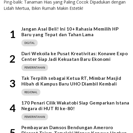
Ping-balik:
Tanaman Hias yang Paling Cocok Dipadukan dengan
Lidah Mertua, Bikin Rumah Makin Estetik!
Jangan Asal Beli! Ini 10+ Rahasia Memilih HP
1
Baru yang Tepat dan Tahan Lama
DIGITAL
Dari Wekoila ke Pusat Kreativitas: Konawe Expo
2
Center Siap Jadi Kekuatan Baru Ekonomi
PEMERINTAHAN
Tak Terpilih sebagai Ketua RT, Mimbar Masjid
3
Hibah di Kampus Baru UHO Diambil Kembali
REGIONAL
170 Penari Cilik Wakatobi Siap Gemparkan Istana
4
Negara di HUT RI ke-80!
PEMERINTAHAN
Pembayaran Damsos Bendungan Ameroro
5
Disorot Tajam, Tamalaki Wonua Konawe Ungkap