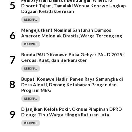
Pembayaran Damsos Bendungan Ameroro
5
Disorot Tajam, Tamalaki Wonua Konawe Ungkap
Dugaan Ketidakberesan
REGIONAL
Mengejutkan! Nominal Santunan Damsos
6
Ameroro Melonjak Drastis, Warga Tercengang
REGIONAL
Bunda PAUD Konawe Buka Gebyar PAUD 2025:
7
Cerdas, Kuat, dan Berkarakter
REGIONAL
Bupati Konawe Hadiri Panen Raya Semangka di
8
Desa Aleuti, Dorong Ketahanan Pangan dan
Program MBG
REGIONAL
Dijanjikan Kelola Pokir, Oknum Pimpinan DPRD
9
Diduga Tipu Warga Hingga Ratusan Juta
REGIONAL