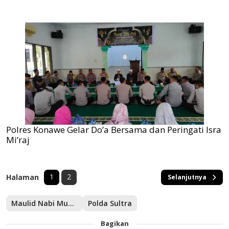
Polres Konawe Gelar Do’a Bersama dan Peringati Isra
Mi’raj
1
2
Halaman
Selanjutnya
Maulid Nabi Muhammad SAW
Polda Sultra
Bagikan