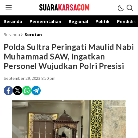
suarakarsa.com
Informasi terpercaya
Beranda
Pemerintahan
Regional
Politik
Pendidik
Beranda
Sorotan
Polda Sultra Peringati Maulid Nabi
Muhammad SAW, Ingatkan
Personel Wujudkan Polri Presisi
September 29, 2023 8:50 pm