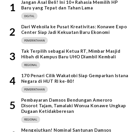
Jangan Asal Beli! Ini 10+ Rahasia Memilih HP
1
Baru yang Tepat dan Tahan Lama
DIGITAL
Dari Wekoila ke Pusat Kreativitas: Konawe Expo
2
Center Siap Jadi Kekuatan Baru Ekonomi
PEMERINTAHAN
Tak Terpilih sebagai Ketua RT, Mimbar Masjid
3
Hibah di Kampus Baru UHO Diambil Kembali
REGIONAL
170 Penari Cilik Wakatobi Siap Gemparkan Istana
4
Negara di HUT RI ke-80!
PEMERINTAHAN
Pembayaran Damsos Bendungan Ameroro
5
Disorot Tajam, Tamalaki Wonua Konawe Ungkap
Dugaan Ketidakberesan
REGIONAL
Mengejutkan! Nominal Santunan Damsos