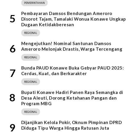
PEMERINTAHAN
Pembayaran Damsos Bendungan Ameroro
5
Disorot Tajam, Tamalaki Wonua Konawe Ungkap
Dugaan Ketidakberesan
REGIONAL
Mengejutkan! Nominal Santunan Damsos
6
Ameroro Melonjak Drastis, Warga Tercengang
REGIONAL
Bunda PAUD Konawe Buka Gebyar PAUD 2025:
7
Cerdas, Kuat, dan Berkarakter
REGIONAL
Bupati Konawe Hadiri Panen Raya Semangka di
8
Desa Aleuti, Dorong Ketahanan Pangan dan
Program MBG
REGIONAL
Dijanjikan Kelola Pokir, Oknum Pimpinan DPRD
9
Diduga Tipu Warga Hingga Ratusan Juta