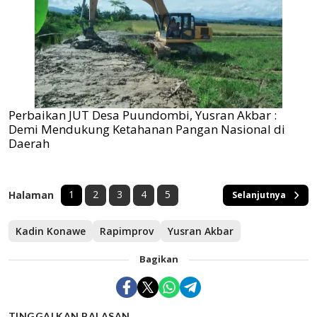
Perbaikan JUT Desa Puundombi, Yusran Akbar :
Demi Mendukung Ketahanan Pangan Nasional di
Daerah
1
2
3
4
5
Halaman
Selanjutnya
Kadin Konawe
Rapimprov
Yusran Akbar
Bagikan
TINGGALKAN BALASAN