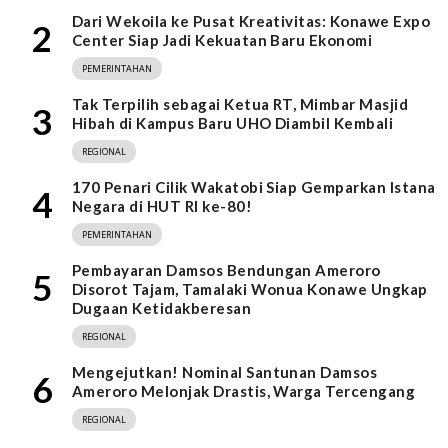
Dari Wekoila ke Pusat Kreativitas: Konawe Expo
2
Center Siap Jadi Kekuatan Baru Ekonomi
PEMERINTAHAN
Tak Terpilih sebagai Ketua RT, Mimbar Masjid
3
Hibah di Kampus Baru UHO Diambil Kembali
REGIONAL
170 Penari Cilik Wakatobi Siap Gemparkan Istana
4
Negara di HUT RI ke-80!
PEMERINTAHAN
Pembayaran Damsos Bendungan Ameroro
5
Disorot Tajam, Tamalaki Wonua Konawe Ungkap
Dugaan Ketidakberesan
REGIONAL
Mengejutkan! Nominal Santunan Damsos
6
Ameroro Melonjak Drastis, Warga Tercengang
REGIONAL