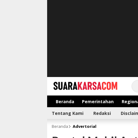
suarakarsa.com
Informasi terpercaya
Beranda
Pemerintahan
Region
Tentang Kami
Redaksi
Disclai
Beranda
Advertorial