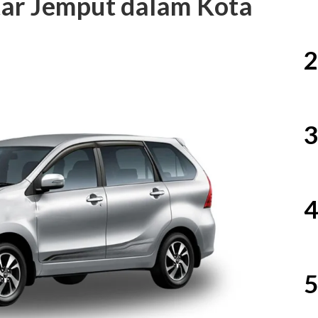
tar Jemput dalam Kota
2
3
4
5