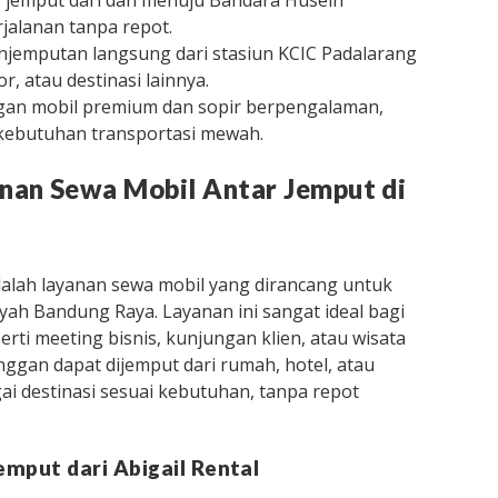
r jemput dari dan menuju Bandara Husein
alanan tanpa repot.
njemputan langsung dari stasiun KCIC Padalarang
r, atau destinasi lainnya.
engan mobil premium dan sopir berpengalaman,
 kebutuhan transportasi mewah.
anan Sewa Mobil Antar Jemput di
alah layanan sewa mobil yang dirancang untuk
yah Bandung Raya. Layanan ini sangat ideal bagi
ti meeting bisnis, kunjungan klien, atau wisata
nggan dapat dijemput dari rumah, hotel, atau
gai destinasi sesuai kebutuhan, tanpa repot
emput dari Abigail Rental