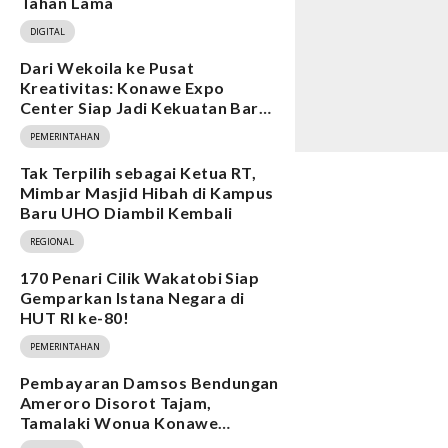
Tahan Lama
DIGITAL
Dari Wekoila ke Pusat
Kreativitas: Konawe Expo
Center Siap Jadi Kekuatan Baru
Ekonomi
PEMERINTAHAN
Tak Terpilih sebagai Ketua RT,
Mimbar Masjid Hibah di Kampus
Baru UHO Diambil Kembali
REGIONAL
170 Penari Cilik Wakatobi Siap
Gemparkan Istana Negara di
HUT RI ke-80!
PEMERINTAHAN
Pembayaran Damsos Bendungan
Ameroro Disorot Tajam,
Tamalaki Wonua Konawe
Ungkap Dugaan Ketidakberesan