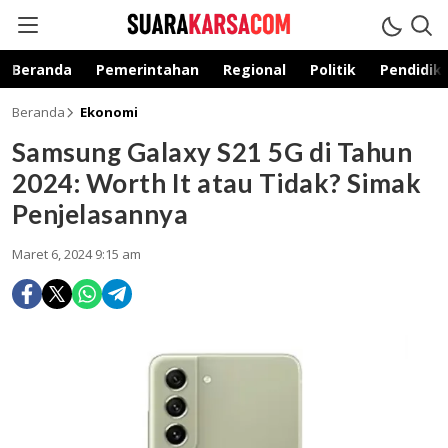
suarakarsa.com
Informasi terpercaya
Beranda
Pemerintahan
Regional
Politik
Pendidik
Beranda
Ekonomi
Samsung Galaxy S21 5G di Tahun
2024: Worth It atau Tidak? Simak
Penjelasannya
Maret 6, 2024 9:15 am