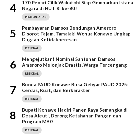
170 Penari Cilik Wakatobi Siap Gemparkan Istana
4
Negara di HUT RI ke-80!
PEMERINTAHAN
Pembayaran Damsos Bendungan Ameroro
5
Disorot Tajam, Tamalaki Wonua Konawe Ungkap
Dugaan Ketidakberesan
REGIONAL
Mengejutkan! Nominal Santunan Damsos
6
Ameroro Melonjak Drastis, Warga Tercengang
REGIONAL
Bunda PAUD Konawe Buka Gebyar PAUD 2025:
7
Cerdas, Kuat, dan Berkarakter
REGIONAL
Bupati Konawe Hadiri Panen Raya Semangka di
8
Desa Aleuti, Dorong Ketahanan Pangan dan
Program MBG
REGIONAL