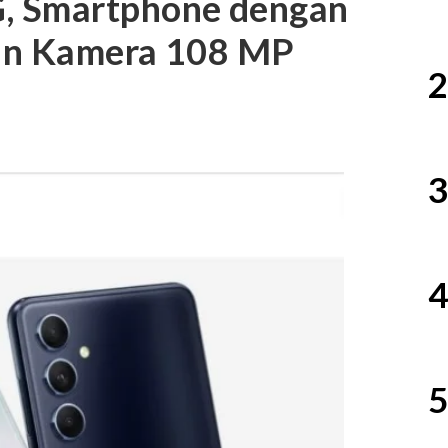
, Smartphone dengan
an Kamera 108 MP
2
3
4
5