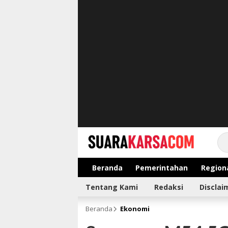
suarakarsa.com
Informasi terpercaya
Beranda
Pemerintahan
Region
Tentang Kami
Redaksi
Disclai
Beranda
Ekonomi