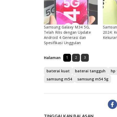
Samsung Galaxy M34 5G,
Samsun
Telah Rilis dengan Update
2024: K
Android 4 Generasi dan
Kekura
Spesifikasi Unggulan
1
2
3
Halaman
baterai kuat
baterai tangguh
samsung m54
samsung m54 5g
TINGGALKAN BALASAN