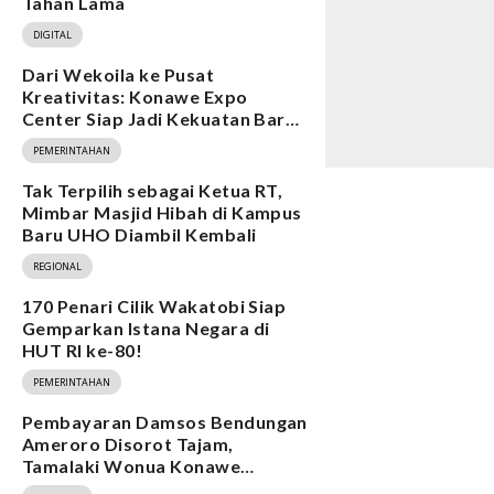
Tahan Lama
DIGITAL
Dari Wekoila ke Pusat
Kreativitas: Konawe Expo
Center Siap Jadi Kekuatan Baru
Ekonomi
PEMERINTAHAN
Tak Terpilih sebagai Ketua RT,
Mimbar Masjid Hibah di Kampus
Baru UHO Diambil Kembali
REGIONAL
170 Penari Cilik Wakatobi Siap
Gemparkan Istana Negara di
HUT RI ke-80!
PEMERINTAHAN
Pembayaran Damsos Bendungan
Ameroro Disorot Tajam,
Tamalaki Wonua Konawe
Ungkap Dugaan Ketidakberesan