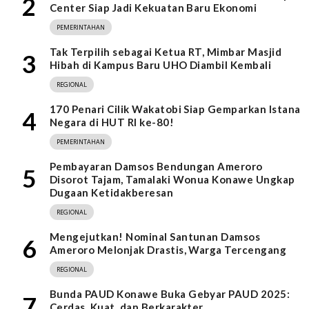
2
Center Siap Jadi Kekuatan Baru Ekonomi
PEMERINTAHAN
Tak Terpilih sebagai Ketua RT, Mimbar Masjid
3
Hibah di Kampus Baru UHO Diambil Kembali
REGIONAL
170 Penari Cilik Wakatobi Siap Gemparkan Istana
4
Negara di HUT RI ke-80!
PEMERINTAHAN
Pembayaran Damsos Bendungan Ameroro
5
Disorot Tajam, Tamalaki Wonua Konawe Ungkap
Dugaan Ketidakberesan
REGIONAL
Mengejutkan! Nominal Santunan Damsos
6
Ameroro Melonjak Drastis, Warga Tercengang
REGIONAL
Bunda PAUD Konawe Buka Gebyar PAUD 2025:
7
Cerdas, Kuat, dan Berkarakter