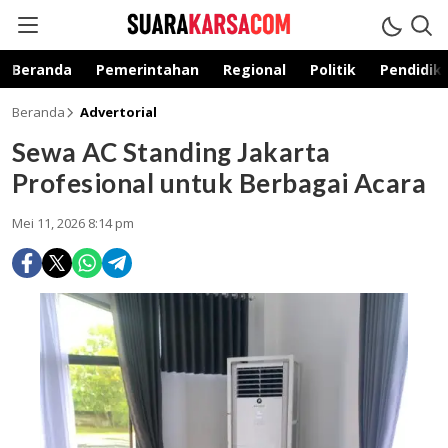
suarakarsa.com
Informasi terpercaya
Beranda
Pemerintahan
Regional
Politik
Pendidik
Beranda
Advertorial
Sewa AC Standing Jakarta
Profesional untuk Berbagai Acara
Mei 11, 2026 8:14 pm