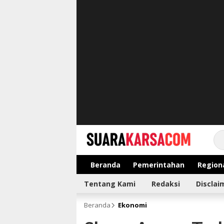
suarakarsa.com
Informasi terpercaya
Beranda
Pemerintahan
Region
Tentang Kami
Redaksi
Disclai
Beranda
Ekonomi