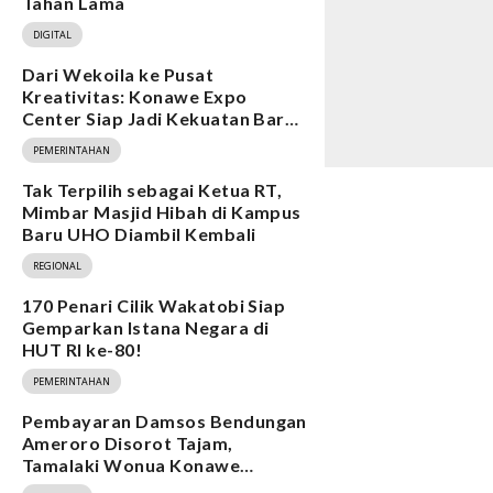
Tahan Lama
DIGITAL
Dari Wekoila ke Pusat
Kreativitas: Konawe Expo
Center Siap Jadi Kekuatan Baru
Ekonomi
PEMERINTAHAN
Tak Terpilih sebagai Ketua RT,
Mimbar Masjid Hibah di Kampus
Baru UHO Diambil Kembali
REGIONAL
170 Penari Cilik Wakatobi Siap
Gemparkan Istana Negara di
HUT RI ke-80!
PEMERINTAHAN
Pembayaran Damsos Bendungan
Ameroro Disorot Tajam,
Tamalaki Wonua Konawe
Ungkap Dugaan Ketidakberesan