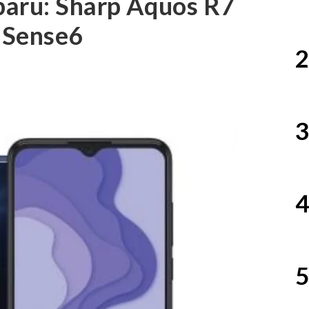
baru: Sharp Aquos R7
 Sense6
2
3
4
5