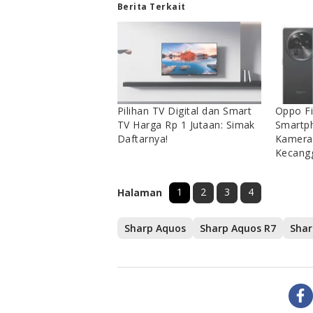
Berita Terkait
Pilihan TV Digital dan Smart
Oppo Fi
TV Harga Rp 1 Jutaan: Simak
Smartph
Daftarnya!
Kamera 
Kecang
1
2
3
4
Halaman
Sharp Aquos
Sharp Aquos R7