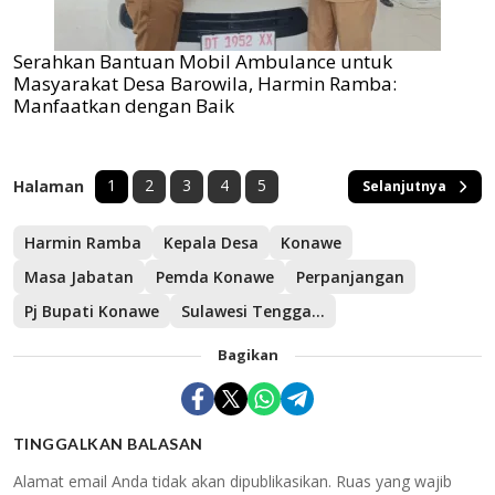
Serahkan Bantuan Mobil Ambulance untuk
Masyarakat Desa Barowila, Harmin Ramba:
Manfaatkan dengan Baik
1
2
3
4
5
Halaman
Selanjutnya
Harmin Ramba
Kepala Desa
Konawe
Masa Jabatan
Pemda Konawe
Perpanjangan
Pj Bupati Konawe
Sulawesi Tenggara
Bagikan
TINGGALKAN BALASAN
Alamat email Anda tidak akan dipublikasikan.
Ruas yang wajib