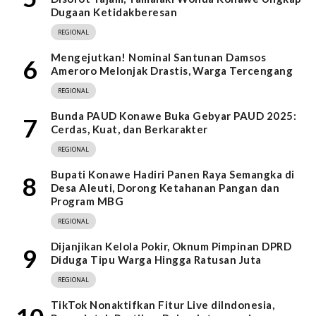
Dugaan Ketidakberesan
REGIONAL
Mengejutkan! Nominal Santunan Damsos
6
Ameroro Melonjak Drastis, Warga Tercengang
REGIONAL
Bunda PAUD Konawe Buka Gebyar PAUD 2025:
7
Cerdas, Kuat, dan Berkarakter
REGIONAL
Bupati Konawe Hadiri Panen Raya Semangka di
8
Desa Aleuti, Dorong Ketahanan Pangan dan
Program MBG
REGIONAL
Dijanjikan Kelola Pokir, Oknum Pimpinan DPRD
9
Diduga Tipu Warga Hingga Ratusan Juta
REGIONAL
TikTok Nonaktifkan Fitur Live diIndonesia,