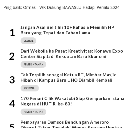
Ping-balik:
Ormas TWK Dukung BAWASLU Hadapi Pemilu 2024
Jangan Asal Beli! Ini 10+ Rahasia Memilih HP
1
Baru yang Tepat dan Tahan Lama
DIGITAL
Dari Wekoila ke Pusat Kreativitas: Konawe Expo
2
Center Siap Jadi Kekuatan Baru Ekonomi
PEMERINTAHAN
Tak Terpilih sebagai Ketua RT, Mimbar Masjid
3
Hibah di Kampus Baru UHO Diambil Kembali
REGIONAL
170 Penari Cilik Wakatobi Siap Gemparkan Istana
4
Negara di HUT RI ke-80!
PEMERINTAHAN
Pembayaran Damsos Bendungan Ameroro
5
Disorot Tajam, Tamalaki Wonua Konawe Ungkap