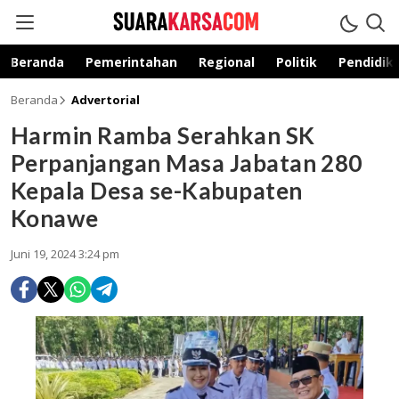
suarakarsa.com
Informasi terpercaya
Beranda
Pemerintahan
Regional
Politik
Pendidik
Beranda
Advertorial
Harmin Ramba Serahkan SK
Perpanjangan Masa Jabatan 280
Kepala Desa se-Kabupaten
Konawe
Juni 19, 2024 3:24 pm