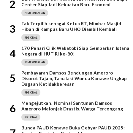
2
Center Siap Jadi Kekuatan Baru Ekonomi
PEMERINTAHAN
Tak Terpilih sebagai Ketua RT, Mimbar Masjid
3
Hibah di Kampus Baru UHO Diambil Kembali
REGIONAL
170 Penari Cilik Wakatobi Siap Gemparkan Istana
4
Negara di HUT RI ke-80!
PEMERINTAHAN
Pembayaran Damsos Bendungan Ameroro
5
Disorot Tajam, Tamalaki Wonua Konawe Ungkap
Dugaan Ketidakberesan
REGIONAL
Mengejutkan! Nominal Santunan Damsos
6
Ameroro Melonjak Drastis, Warga Tercengang
REGIONAL
Bunda PAUD Konawe Buka Gebyar PAUD 2025:
7